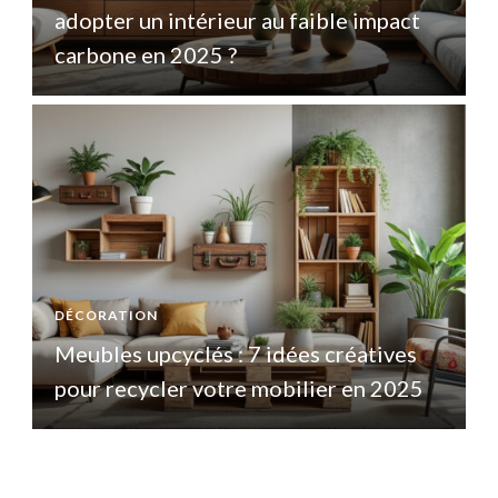
adopter un intérieur au faible impact
a
carbone en 2025 ?
DÉCORATION
Meubles upcyclés : 7 idées créatives
pour recycler votre mobilier en 2025