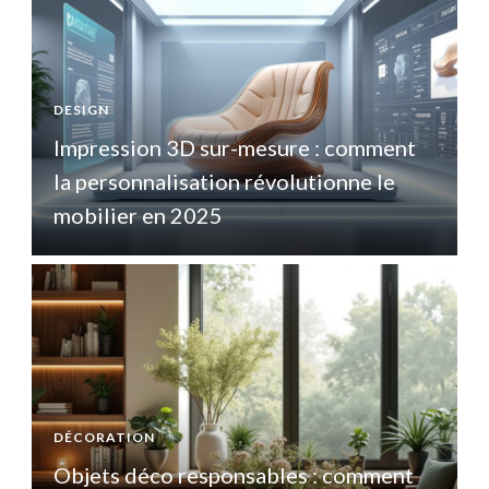
DESIGN
D
Impression 3D sur-mesure : comment
la personnalisation révolutionne le
l
mobilier en 2025
DÉCORATION
Objets déco responsables : comment