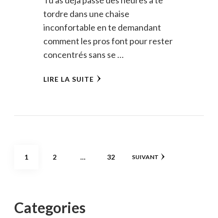
tordre dans une chaise
inconfortable en te demandant
comment les pros font pour rester
concentrés sans se …
LIRE LA SUITE
Pagination
PAGE
PAGE
PAGE
1
2
…
32
SUIVANT
des
publications
Categories