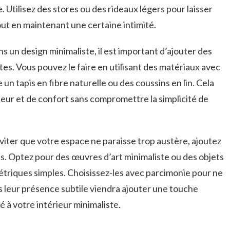
. Utilisez des stores ou des rideaux légers pour laisser
out en maintenant une certaine ‌intimité.
s un​ design minimaliste, il est important d’ajouter ⁢des
tes. Vous pouvez⁢ le faire‍ en utilisant des matériaux avec
n tapis en ⁤fibre ⁤naturelle ⁣ou des‍ coussins en lin. Cela
haleur et de confort sans compromettre la simplicité ⁢de
viter⁤ que votre espace​ ne paraisse ‍trop austère, ‌ajoutez
s.⁤ Optez pour des œuvres d’art minimaliste ou‌ des objets
riques simples. Choisissez-les​ avec‌ parcimonie pour ‍ne
 leur présence subtile viendra​ ajouter une‍ touche ​
é à votre intérieur minimaliste.