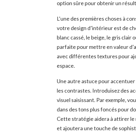
option sûre⁣ pour obtenir un résu
L’une des premières ‌choses à consi
votre design d’intérieur est de c
blanc cassé, le beige, le gris clair‌
parfaite pour​ mettre en valeur d
avec ‌différentes textures ⁢pour ajo
espace.
Une autre‍ astuce‍ pour accentuer ​
les ​contrastes. Introduisez des 
visuel saisissant. Par exemple, ‌vo
dans⁣ des tons​ plus foncés pour ⁣
Cette stratégie aidera ⁣à attirer 
⁤et ajoutera‍ une touche ⁢de ⁣sophis