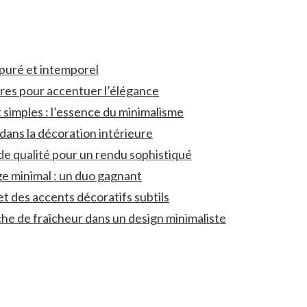
épuré et ‍intemporel
res ⁣pour accentuer l’élégance
simples : l’essence ‍du minimalisme
 dans la décoration⁢ intérieure
de qualité pour un rendu⁤ sophistiqué
ge minimal : un duo ⁤gagnant
et des accents décoratifs subtils
che‍ de fraîcheur dans un design minimaliste