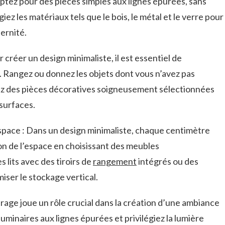
Optez pour des pièces simples aux lignes épurées, sans
ez ⁢les matériaux tels que le bois, le métal et le verre pour
ernité.
‍ créer un design minimaliste, ​il est essentiel de
angez ​ou ‍donnez les objets dont vous n’avez ‌pas
sez des pièces​ décoratives soigneusement sélectionnées
surfaces.
’espace : Dans un ⁣design minimaliste, chaque centimètre
ion de l’espace en choisissant des meubles‌
 lits avec des⁢ tiroirs de
rangement
intégrés ⁤ou des
iser le stockage vertical.
irage⁢ joue​ un rôle crucial dans la création d’une ambiance
uminaires aux lignes⁤ épurées et privilégiez la lumière