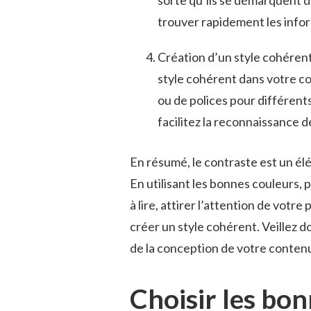
sorte qu’ils se démarquent du
trouver rapidement les inform
Création d’un style cohérent 
style cohérent⁤ dans votre co
ou de polices ⁣pour différents
facilitez la reconnaissance d
En⁢ résumé, le contraste est un​ élé
En utilisant les bonnes couleurs, po
‍à lire, attirer l’attention de votre⁢ p
créer ‌un style cohérent. Veillez do
de la conception de votre contenu 
Choisir les⁤ bo