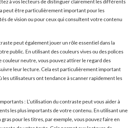
ttez à vos lecteurs de distinguer clairement les différents
a peut être particulièrement ​important pour les
tés de⁤ vision‍ ou pour​ ceux qui consultent votre contenu​
ntraste peut également ⁤jouer un rôle‌ essentiel dans​ la‍
votre ‌public. En utilisant des couleurs vives ou des polices
de couleur neutre, vous pouvez ⁤attirer⁣ le regard des
ursuivre leur‍ lecture. Cela est particulièrement important
es utilisateurs ont tendance⁢ à scanner ⁢rapidement les
portants​ : L’utilisation du​ contraste peut vous aider à​
nts les plus ⁢importants de votre contenu. En utilisant une
n gras pour⁢ les titres, par exemple, vous pouvez faire en