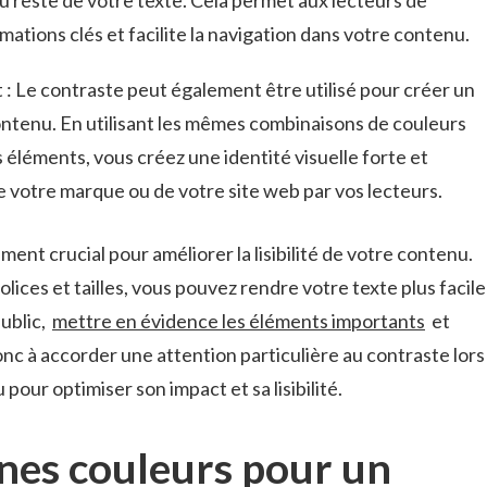
 reste de ‌votre texte. ‍Cela permet⁢ aux lecteurs ⁤de
ations clés et facilite la navigation dans votre contenu.
‌: Le contraste‍ peut également être utilisé pour ⁤créer ⁤un
ntenu. ⁤En utilisant⁣ les mêmes ⁢combinaisons ‍de couleurs​
 ​éléments, ‍vous⁣ créez une identité visuelle forte et
e votre marque ⁢ou de votre site web par vos lecteurs.
ment crucial pour​ améliorer la lisibilité de votre contenu.
lices‌ et tailles, vous pouvez⁢ rendre votre texte plus facile
ublic, ​
mettre en évidence les‍ éléments importants
⁣ et
nc‍ à accorder ‌une ​attention particulière ‍au contraste lors​
pour optimiser son impact et sa lisibilité.
nnes couleurs pour‍ un