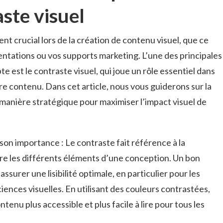
ste visuel
nt‌ crucial lors de la ‍création de ⁤contenu​ visuel,‌ que ce⁢
sentations ou vos supports marketing. L’une des principales‌
e ⁣est le‍ contraste visuel, qui joue un‍ rôle essentiel dans
tre contenu. Dans ⁣cet⁣ article, ​nous vous guiderons sur​ la
e‍ manière stratégique pour maximiser l’impact⁣ visuel de
on importance ​: Le contraste fait référence à la
re les différents éléments d’une conception. Un bon
 assurer une lisibilité optimale, en particulier pour les
ences visuelles. En ‍utilisant ⁤des couleurs‍ contrastées,
nu​ plus accessible⁣ et⁤ plus facile à‌ lire pour tous les‌