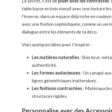
Le secret, c’est de
jouer avec les contrastes
.
table basse en bois massif avec une texture brut
l’inverse, dans un espace déjà riche en couleur
avec une finition sophistiquée, comme un vernis 
dialogue entre les éléments de ta déco.
Voici quelques idées pour t’inspirer :
Les matières naturelles
: Bois brut, méta
authenticité.
Les formes audacieuses
: Un canapé aux
lignes géométriques inattendues.
Les finitions contrastées
: Matériaux bru
structures rigides.
Personnalise avec des Accessoi