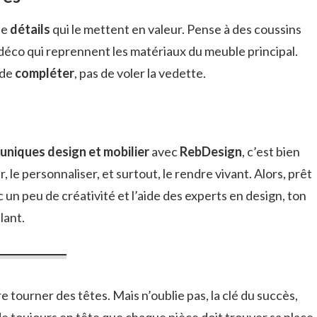
de
détails
qui le mettent en valeur. Pense à des coussins
 déco qui reprennent les matériaux du meuble principal.
 de
compléter
, pas de voler la vedette.
 uniques design et mobilier
avec
RebDesign
, c’est bien
, le personnaliser, et surtout, le rendre vivant. Alors, prêt
 un peu de créativité et l’aide des experts en design, ton
lant.
re tourner des têtes. Mais n’oublie pas, la clé du succès,
rde toujours en tête que chaque pièce doit trouver sa place