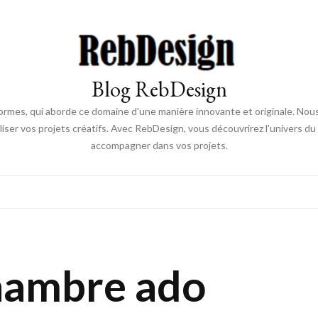
Blog RebDesign
rmes, qui aborde ce domaine d'une manière innovante et originale. Nou
aliser vos projets créatifs. Avec RebDesign, vous découvrirez l'univers d
accompagner dans vos projets.
hambre ado