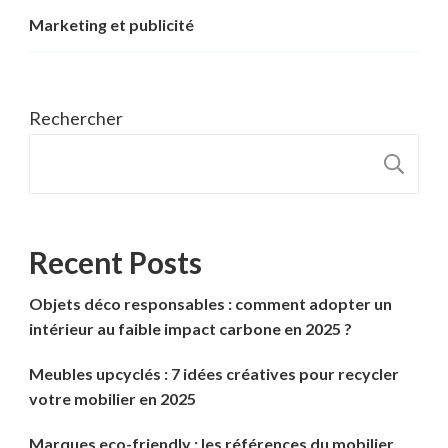
Marketing et publicité
Rechercher
R
Recent Posts
Objets déco responsables : comment adopter un
intérieur au faible impact carbone en 2025 ?
Meubles upcyclés : 7 idées créatives pour recycler
votre mobilier en 2025
Marques eco-friendly : les références du mobilier