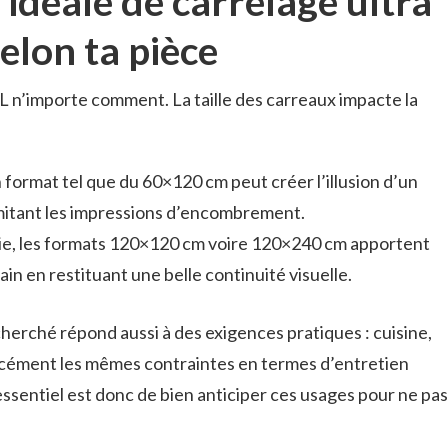
e idéale de carrelage ultra
elon ta pièce
L n’importe comment. La taille des carreaux impacte la
 format tel que du 60×120 cm peut créer l’illusion d’un
imitant les impressions d’encombrement.
vie, les formats 120×120 cm voire 120×240 cm apportent
in en restituant une belle continuité visuelle.
cherché répond aussi à des exigences pratiques : cuisine,
forcément les mêmes contraintes en termes d’entretien
’essentiel est donc de bien anticiper ces usages pour ne pas