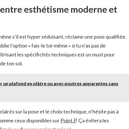
entre esthétisme moderne et
même s’il est hyper séduisant, réclame une pose qualifiée.
oublie l’option « fais-le toi-même » si tu n’as pas de
trisant les spécificités techniques est un must pour
 de ton sol.
r un plafond en plâtre ou avec poutres apparentes sans
clairés sur la pose et le choix technique, n’hésite pas à
 comme ceux disponibles sur
Point.P
. Ça évitera les