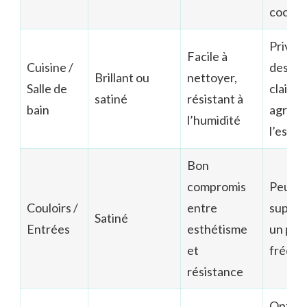
cocon
Privilé
Facile à
Cuisine /
des to
Brillant ou
nettoyer,
Salle de
clairs 
satiné
résistant à
bain
agrand
l’humidité
l’espa
Bon
compromis
Peut
Couloirs /
entre
suppor
Satiné
Entrées
esthétisme
un pas
et
fréque
résistance
Opte p