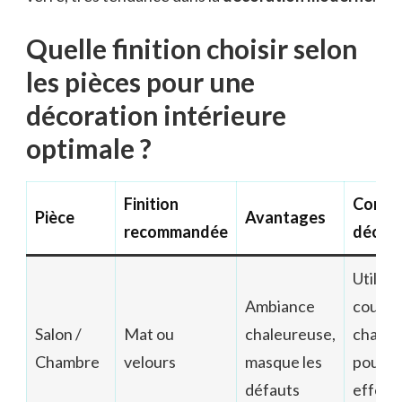
Quelle finition choisir selon
les pièces pour une
décoration intérieure
optimale ?
Finition
Consei
Pièce
Avantages
recommandée
déco
Utilise
Ambiance
couleu
Salon /
Mat ou
chaleureuse,
chaud
Chambre
velours
masque les
pour u
défauts
effet