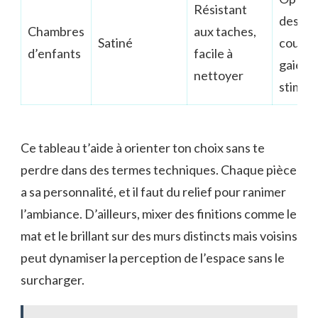
Résistant
des
Chambres
aux taches,
Satiné
couleu
d’enfants
facile à
gaies e
nettoyer
stimul
Ce tableau t’aide à orienter ton choix sans te
perdre dans des termes techniques. Chaque pièce
a sa personnalité, et il faut du relief pour ranimer
l’ambiance. D’ailleurs, mixer des finitions comme le
mat et le brillant sur des murs distincts mais voisins
peut dynamiser la perception de l’espace sans le
surcharger.