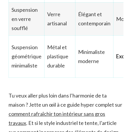
Suspension
Verre
Élégant et
en verre
Modér
artisanal
contemporain
soufflé
Suspension
Métal et
Minimaliste
géométrique
plastique
Excell
moderne
minimaliste
durable
Tu veux aller plus loin dans l’harmonie de ta
maison ? Jette un œil à ce guide hyper complet sur
comment rafraîchir ton intérieur sans gros
travaux
. Et si le style industriel te tente, l’article
sur
comment incorporer des éléments de design