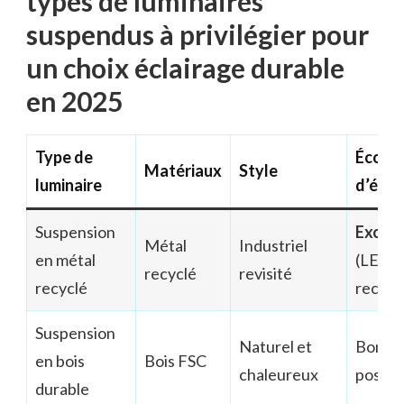
types de luminaires
suspendus à privilégier pour
un choix éclairage durable
en 2025
Type de
Écono
Matériaux
Style
luminaire
d’éner
Suspension
Excell
Métal
Industriel
en métal
(LED
recyclé
revisité
recyclé
recom
Suspension
Naturel et
Bonne
en bois
Bois FSC
chaleureux
possib
durable